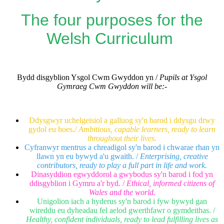
The four purposes for the
Welsh Curriculum
Bydd disgyblion Ysgol Cwm Gwyddon yn /
Pupils at Ysgol
Gymraeg Cwm Gwyddon will be:-
Ddysgwyr uchelgeisiol a galluog sy'n barod i ddysgu drwy
gydol eu hoes.
/ Ambitious, capable learners, ready to learn
throughout their lives.
Cyfranwyr mentrus a chreadigol sy'n barod i chwarae rhan yn
llawn yn eu bywyd a'u gwaith. /
Enterprising, creative
contributors, ready to play a full part in life and work.
Dinasyddion egwyddorol a gwybodus sy'n barod i fod yn
ddisgyblion i Gymru a'r byd. /
Ethical, informed citizens of
Wales and the world.
Unigolion iach a hyderus sy'n barod i fyw bywyd gan
wireddu eu dyheadau fel aelod gwerthfawr o gymdeithas. /
Healthy, confident individuals, ready to lead fulfilling lives as