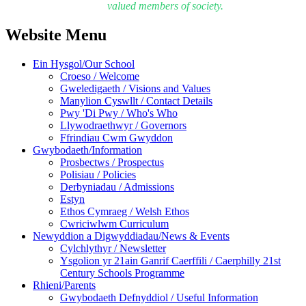
valued members of society.
Website Menu
Ein Hysgol/Our School
Croeso / Welcome
Gweledigaeth / Visions and Values
Manylion Cyswllt / Contact Details
Pwy 'Di Pwy / Who's Who
Llywodraethwyr / Governors
Ffrindiau Cwm Gwyddon
Gwybodaeth/Information
Prosbectws / Prospectus
Polisiau / Policies
Derbyniadau / Admissions
Estyn
Ethos Cymraeg / Welsh Ethos
Cwriciwlwm Curriculum
Newyddion a Digwyddiadau/News & Events
Cylchlythyr / Newsletter
Ysgolion yr 21ain Ganrif Caerffili / Caerphilly 21st
Century Schools Programme
Rhieni/Parents
Gwybodaeth Defnyddiol / Useful Information