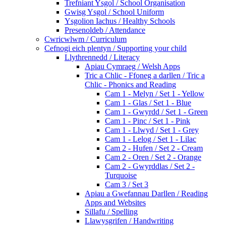
Trefniant Ysgol / School Organisation
Gwisg Ysgol / School Uniform
Ysgolion Iachus / Healthy Schools
Presenoldeb / Attendance
Cwricwlwm / Curriculum
Cefnogi eich plentyn / Supporting your child
Llythrennedd / Literacy
Apiau Cymraeg / Welsh Apps
Tric a Chlic - Ffoneg a darllen / Tric a
Chlic - Phonics and Reading
Cam 1 - Melyn / Set 1 - Yellow
Cam 1 - Glas / Set 1 - Blue
Cam 1 - Gwyrdd / Set 1 - Green
Cam 1 - Pinc / Set 1 - Pink
Cam 1 - Llwyd / Set 1 - Grey
Cam 1 - Lelog / Set 1 - Lilac
Cam 2 - Hufen / Set 2 - Cream
Cam 2 - Oren / Set 2 - Orange
Cam 2 - Gwyrddlas / Set 2 -
Turquoise
Cam 3 / Set 3
Apiau a Gwefannau Darllen / Reading
Apps and Websites
Sillafu / Spelling
Llawysgrifen / Handwriting