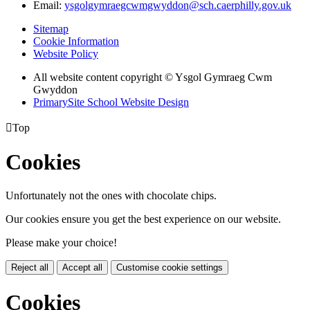
Email:
ysgolgymraegcwmgwyddon@sch.caerphilly.gov.uk
Sitemap
Cookie Information
Website Policy
All website content copyright © Ysgol Gymraeg Cwm
Gwyddon
PrimarySite School Website Design

Top
Cookies
Unfortunately not the ones with chocolate chips.
Our cookies ensure you get the best experience on our website.
Please make your choice!
Reject all
Accept all
Customise cookie settings
Cookies