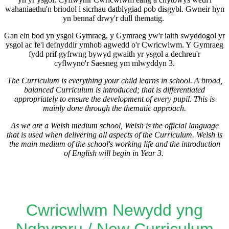
wahaniaethu'n briodol i sicrhau datblygiad pob disgybl. Gwneir hyn
yn bennaf drwy'r dull thematig.
Gan ein bod yn ysgol Gymraeg, y Gymraeg yw'r iaith swyddogol yr
ysgol ac fe'i defnyddir ymhob agwedd o'r Cwricwlwm. Y Gymraeg
fydd prif gyfrwng bywyd gwaith yr ysgol a dechreu'r
cyflwyno'r Saesneg ym mlwyddyn 3.
The Curriculum is everything your child learns in school. A broad,
balanced Curriculum is introduced; that is differentiated
appropriately to ensure the development of every pupil. This is
mainly done through the thematic approach.
As we are a Welsh medium school, Welsh is the official language
that is used when delivering all aspects of the Curriculum. Welsh is
the main medium of the school's working life and the introduction
of English will begin in Year 3.
Cwricwlwm Newydd yng
Nghymru / New Curriculum