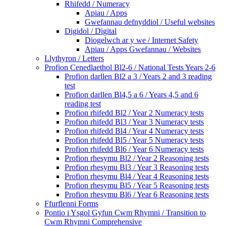
Rhifedd / Numeracy
Apiau / Apps
Gwefannau defnyddiol / Useful websites
Digidol / Digital
Diogelwch ar y we / Internet Safety
Apiau / Apps Gwefannau / Websites
Llythyron / Letters
Profion Cenedlaethol Bl2-6 / National Tests Years 2-6
Profion darllen Bl2 a 3 / Years 2 and 3 reading
test
Profion darllen Bl4,5 a 6 / Years 4,5 and 6
reading test
Profion rhifedd Bl2 / Year 2 Numeracy tests
Profion rhifedd Bl3 / Year 3 Numeracy tests
Profion rhifedd Bl4 / Year 4 Numeracy tests
Profion rhifedd Bl5 / Year 5 Numeracy tests
Profion rhifedd Bl6 / Year 6 Numeracy tests
Profion rhesymu Bl2 / Year 2 Reasoning tests
Profion rhesymu Bl3 / Year 3 Reasoning tests
Profion rhesymu Bl4 / Year 4 Reasoning tests
Profion rhesymu Bl5 / Year 5 Reasoning tests
Profion rhesymu Bl6 / Year 6 Reasoning tests
Ffurflenni Forms
Pontio i Ysgol Gyfun Cwm Rhymni / Transition to
Cwm Rhymni Comprehensive