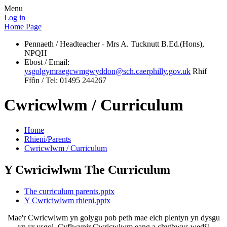
Menu
Log in
Home Page
Pennaeth / Headteacher - Mrs A. Tucknutt B.Ed.(Hons),
NPQH
Ebost / Email:
ysgolgymraegcwmgwyddon@sch.caerphilly.gov.uk
Rhif
Ffôn / Tel: 01495 244267
Cwricwlwm / Curriculum
Home
Rhieni/Parents
Cwricwlwm / Curriculum
Y Cwriciwlwm The Curriculum
The curriculum parents.pptx
Y Cwriciwlwm rhieni.pptx
Mae'r Cwricwlwm yn golygu pob peth mae eich plentyn yn dysgu
yn yr ysgol. Cyflwynir Cwricwlwm eang a chytbwys wedi'i