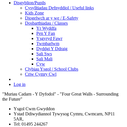
Disgyblion/Pupils
Cysylltiadau Defnyddiol / Useful links
Kids Zone
Diogelwch ar y we / E-Safety
Dosbarthiadau / Classes
Yr Wyddfa
Pen Y Fan
Ysgyryd Fawr
Twmbarlwm
Dyddgi Y Ddraig
Sali Sws
Sali Mali
Cyw
Clybiau Ysgol / School Clubs
Criw Cymry Cwl
Log in
"Muriau Cadarn - Y Dyfodol" - "Four Great Walls - Surrounding
the Future"
Ysgol Cwm Gwyddon
Ystad Ddiwydiannol Tywysog Cymru, Cwmcarn, NP11
5AR,
Tel: 01495 244267