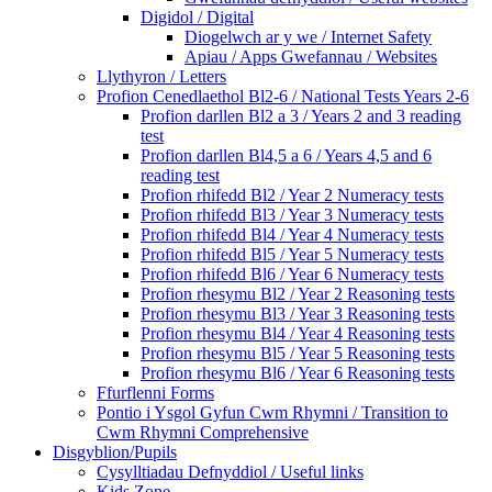
Digidol / Digital
Diogelwch ar y we / Internet Safety
Apiau / Apps Gwefannau / Websites
Llythyron / Letters
Profion Cenedlaethol Bl2-6 / National Tests Years 2-6
Profion darllen Bl2 a 3 / Years 2 and 3 reading
test
Profion darllen Bl4,5 a 6 / Years 4,5 and 6
reading test
Profion rhifedd Bl2 / Year 2 Numeracy tests
Profion rhifedd Bl3 / Year 3 Numeracy tests
Profion rhifedd Bl4 / Year 4 Numeracy tests
Profion rhifedd Bl5 / Year 5 Numeracy tests
Profion rhifedd Bl6 / Year 6 Numeracy tests
Profion rhesymu Bl2 / Year 2 Reasoning tests
Profion rhesymu Bl3 / Year 3 Reasoning tests
Profion rhesymu Bl4 / Year 4 Reasoning tests
Profion rhesymu Bl5 / Year 5 Reasoning tests
Profion rhesymu Bl6 / Year 6 Reasoning tests
Ffurflenni Forms
Pontio i Ysgol Gyfun Cwm Rhymni / Transition to
Cwm Rhymni Comprehensive
Disgyblion/Pupils
Cysylltiadau Defnyddiol / Useful links
Kids Zone