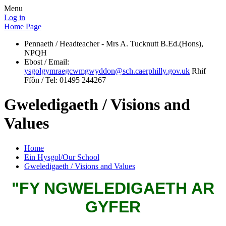
Menu
Log in
Home Page
Pennaeth / Headteacher - Mrs A. Tucknutt B.Ed.(Hons),
NPQH
Ebost / Email:
ysgolgymraegcwmgwyddon@sch.caerphilly.gov.uk
Rhif
Ffôn / Tel: 01495 244267
Gweledigaeth / Visions and
Values
Home
Ein Hysgol/Our School
Gweledigaeth / Visions and Values
"FY N
GWELEDIGAETH
AR
GYFER