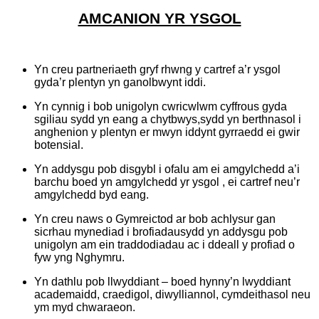
AMCANION YR YSGOL
Yn creu partneriaeth gryf rhwng y cartref a’r ysgol
gyda’r plentyn yn ganolbwynt iddi.
Yn cynnig i bob unigolyn cwricwlwm cyffrous gyda
sgiliau sydd yn eang a chytbwys,sydd yn berthnasol i
anghenion y plentyn er mwyn iddynt gyrraedd ei gwir
botensial.
Yn addysgu pob disgybl i ofalu am ei amgylchedd a’i
barchu boed yn amgylchedd yr ysgol , ei cartref neu’r
amgylchedd byd eang.
Yn creu naws o Gymreictod ar bob achlysur gan
sicrhau mynediad i brofiadausydd yn addysgu pob
unigolyn am ein traddodiadau ac i ddeall y profiad o
fyw yng Nghymru.
Yn dathlu pob llwyddiant – boed hynny’n lwyddiant
academaidd, craedigol, diwylliannol, cymdeithasol neu
ym myd chwaraeon.