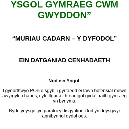
YSGOL GYMRAEG CWM
GWYDDON”
“MURIAU CADARN – Y DYFODOL”
EIN DATGANIAD CENHADAETH
Nod ein Ysgol:
I gynorthwyo POB disgybl i gyrraedd ei lawn botensial mewn
awyrgylch hapus, cyfeillgar a chreadigol gyda’r iaith gymraeg
yn byrlymu.
Bydd yr ysgol yn paratoi y disgyblion i fod yn ddysgwyr
annibynnol gydol oes.