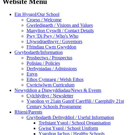
Website Menu
Ein Hysgol/Our School
Croeso / Welcome
Gweledigaeth / Visions and Values
Manylion Cyswllt / Contact Details
Pwy 'Di Pwy / Who's Who
Llywodraethwyr / Governors
Ffrindiau Cwm Gwyddon
Gwybodaeth/Information
Prosbectws / Prospectus
Polisiau / Policies
Derbyniadau / Admissions
Estyn
Ethos Cymraeg / Welsh Ethos
Cwriciwlwm Curriculum
Newyddion a Digwyddiadau/News & Events
Cylchlythyr / Newsletter
Ysgolion yr 21ain Ganrif Caerffili / Caerphilly 21st
Century Schools Programme
Rhieni/Parents
Gwybodaeth Defnyddiol / Useful Information
Trefniant Ysgol / School Organisation
Gwisg Ysgol / School Uniform
Ysgolion Iachus / Healthy Schools