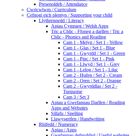
Presenoldeb / Attendance
Cwricwlwm / Curriculum
Cefnogi eich plentyn / Supporting your child
Llythrennedd / Literacy
Apiau Cymraeg / Welsh Apps
Tric a Chlic - Ffoneg a darllen / Tric a
Chlic - Phonics and Reading
Cam 1 - Melyn / Set 1 - Yellow
Cam 1 - Glas / Set 1 - Blue
Cam 1 - Gwyrdd / Set 1 - Green
Cam 1 - Pinc / Set 1 - Pink
Cam 1 - Llwyd / Set 1 - Grey
Cam 1 - Lelog / Set 1 - Lilac
Cam 2 - Hufen / Set 2 - Cream
Cam 2 - Oren / Set 2 - Orange
Cam 2 - Gwyrddlas / Set 2 -
Turquoise
Cam 3 / Set 3
Apiau a Gwefannau Darllen / Reading
Apps and Websites
Sillafu / Spelling
Llawysgrifen / Handwriting
Rhifedd / Numeracy
Apiau / Apps
Gwefannau defnyddiol / Useful websites