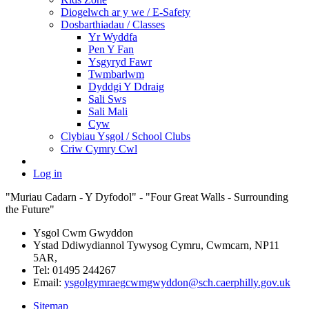
Diogelwch ar y we / E-Safety
Dosbarthiadau / Classes
Yr Wyddfa
Pen Y Fan
Ysgyryd Fawr
Twmbarlwm
Dyddgi Y Ddraig
Sali Sws
Sali Mali
Cyw
Clybiau Ysgol / School Clubs
Criw Cymry Cwl
Log in
"Muriau Cadarn - Y Dyfodol" - "Four Great Walls - Surrounding
the Future"
Ysgol Cwm Gwyddon
Ystad Ddiwydiannol Tywysog Cymru, Cwmcarn, NP11
5AR,
Tel: 01495 244267
Email:
ysgolgymraegcwmgwyddon@sch.caerphilly.gov.uk
Sitemap